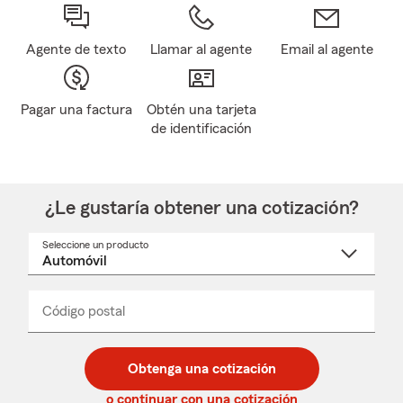
Agente de texto
Llamar al agente
Email al agente
Pagar una factura
Obtén una tarjeta
de identificación
¿Le gustaría obtener una cotización?
Seleccione un producto
Seleccione
un
nombre
de
producto
del
Código postal
Ingresa
Ingresa
_____
menú
un
un
desplegable
código
código
postal
postal
Obtenga una cotización
de
de
5
5
o continuar con una cotización