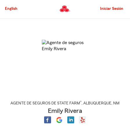
Pasar
al
English
Iniciar Sesión
contenido
principal
Comienzo
del
contenido
principal
®
AGENTE DE SEGUROS DE STATE FARM
,
ALBUQUERQUE
, NM
Emily Rivera